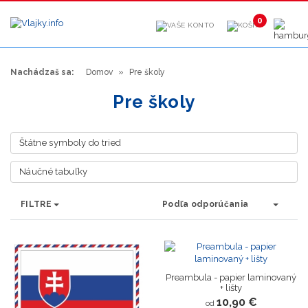
0
Nachádzaš sa:
Domov
Pre školy
Pre školy
Štátne symboly do tried
Náučné tabuľky
FILTRE
Podľa odporúčania
Preambula - papier laminovaný
+ lišty
10,90 €
od