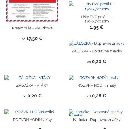
Lišty PVC profil H -
1,5x0,7x61cm
1,95 €
Preambula - PVC doska
17,50 €
od
ZÁLOŽKA - Dopravné značky
0,20 €
od
ZÁLOŽKA - VTÁKY
ROZVRH HODÍN malý
0,20 €
0,28 €
od
od
Novinka
ROZVRH HODÍN veľký
Kartička - Dopravné značky