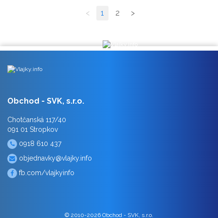
<
1
2
>
Obchod - SVK, s.r.o.
Chotčanská 117/40
091 01 Stropkov
0918 610 437
objednavky@vlajky.info
fb.com/vlajkyinfo
© 2010-2026 Obchod - SVK, s.r.o.