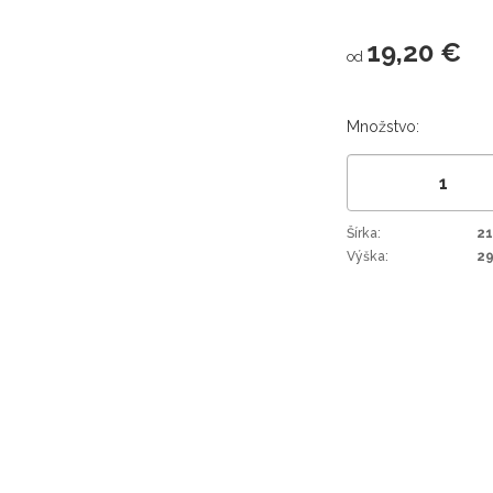
19,20 €
od
Množstvo:
Šírka:
2
Výška:
2