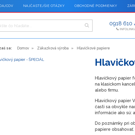
DAJCOV
NAJČASTEJŠIE OTÁZKY
OBCHODNÉ PODMIENKY
ZÁR
0918 610 
INFOLINK
aš sa:
Domov
Zákazková výroba
Hlavičkové papiere
Hlavičko
Hlavičkový papier f
na klasickom kanc
alebo firmu.
Hlavičkový papier 
časti sa obvykle na
informácie ako sú: a
Do poznámky pri ob
papiere obsahovať.