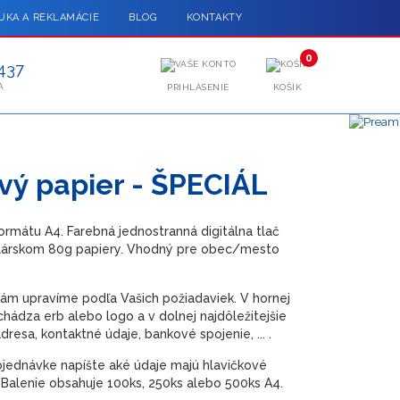
UKA A REKLAMÁCIE
BLOG
KONTAKTY
0
437
A
PRIHLÁSENIE
KOŠÍK
vý papier - ŠPECIÁL
ormátu A4. Farebná jednostranná digitálna tlač
elárskom 80g papiery. Vhodný pre obec/mesto
Vám upravíme podľa Vašich požiadaviek. V hornej
chádza erb alebo logo a v dolnej najdôležitejšie
dresa, kontaktné údaje, bankové spojenie, ... .
jednávke napíšte aké údaje majú hlavičkové
 Balenie obsahuje 100ks, 250ks alebo 500ks A4.