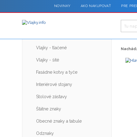
NOVINKY
AKO NAKUPOVAŤ
PRE PRE
Vlajky - tlačené
Nachádz
Vlajky - šité
Fasádne kotvy a tyče
Interiérové stojany
Stolové zástavy
Štátne znaky
Obecné znaky a tabule
Odznaky