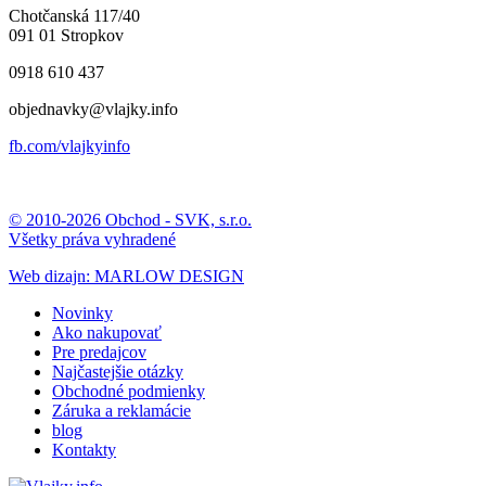
Chotčanská 117/40
091 01 Stropkov
0918 610 437
objednavky@vlajky.info
fb.com/vlajkyinfo
© 2010-2026 Obchod - SVK, s.r.o.
Všetky práva vyhradené
Web dizajn: MARLOW DESIGN
Novinky
Ako nakupovať
Pre predajcov
Najčastejšie otázky
Obchodné podmienky
Záruka a reklamácie
blog
Kontakty