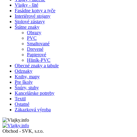
Vlajky - šité
Fasádne kotvy a tyče
Interiérové stojany
Stolové zástavy
Štátne znaky
Obrazy
PVC
Smaltované
Drevené
Papierové
Hliník-PVC
Obecné znaky a tabule
Odznaky
Knihy, mapy
Pre školy
Šnúry, stuhy
Kancelárske potreby
Textil
Ostatné
Zákazková výroba
Obchod - SVK, s.r.o.