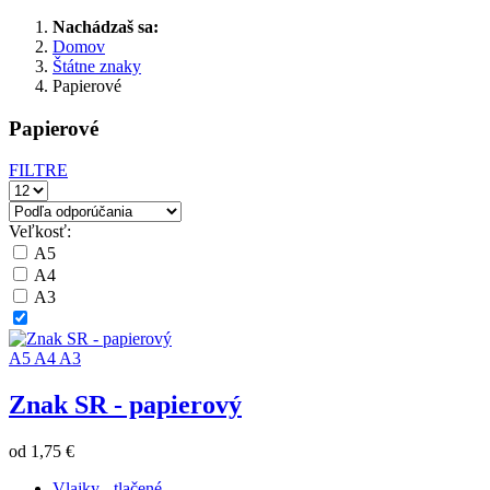
Nachádzaš sa:
Domov
Štátne znaky
Papierové
Papierové
FILTRE
Veľkosť:
A5
A4
A3
A5
A4
A3
Znak SR - papierový
od
1,75 €
Vlajky - tlačené