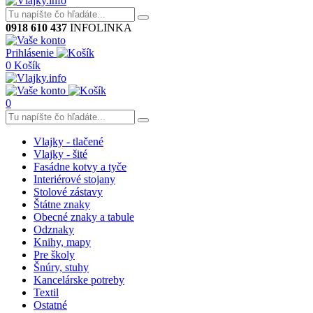
0918 610 437
INFOLINKA
Prihlásenie
0
Košík
0
Vlajky - tlačené
Vlajky - šité
Fasádne kotvy a tyče
Interiérové stojany
Stolové zástavy
Štátne znaky
Obecné znaky a tabule
Odznaky
Knihy, mapy
Pre školy
Šnúry, stuhy
Kancelárske potreby
Textil
Ostatné