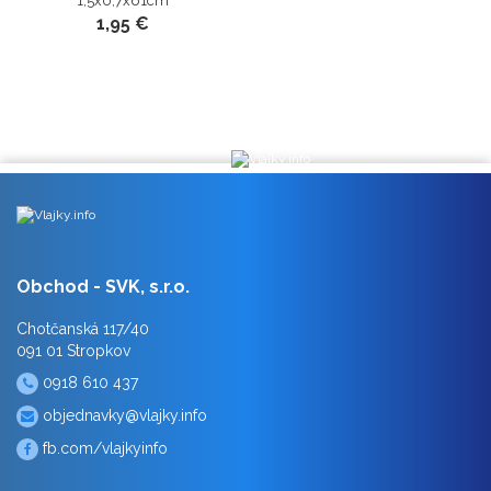
1,5x0,7x61cm
1,95 €
Obchod - SVK, s.r.o.
Chotčanská 117/40
091 01 Stropkov
0918 610 437
objednavky@vlajky.info
fb.com/vlajkyinfo