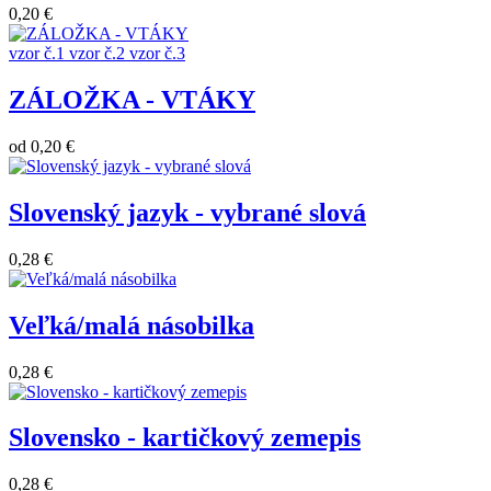
0,20 €
vzor č.1
vzor č.2
vzor č.3
ZÁLOŽKA - VTÁKY
od
0,20 €
Slovenský jazyk - vybrané slová
0,28 €
Veľká/malá násobilka
0,28 €
Slovensko - kartičkový zemepis
0,28 €