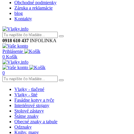
Obchodné podmienky
Záruka a reklamácie
blog
Kontakty
0918 610 437
INFOLINKA
Prihlásenie
0
Košík
0
Vlajky - tlačené
Vlajky - šité
Fasádne kotvy a tyče
Interiérové stojany
Stolové zástavy
Štátne znaky
Obecné znaky a tabule
Odznaky
Knihy, mapy