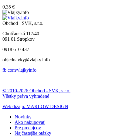
0,35 €
Obchod - SVK, s.r.o.
Chotčanská 117/40
091 01 Stropkov
0918 610 437
objednavky@vlajky.info
fb.com/vlajkyinfo
© 2010-2026 Obchod - SVK, s.r.o.
Všetky práva vyhradené
Web dizajn: MARLOW DESIGN
Novinky
Ako nakupovať
Pre predajcov
Najčastejšie otázky