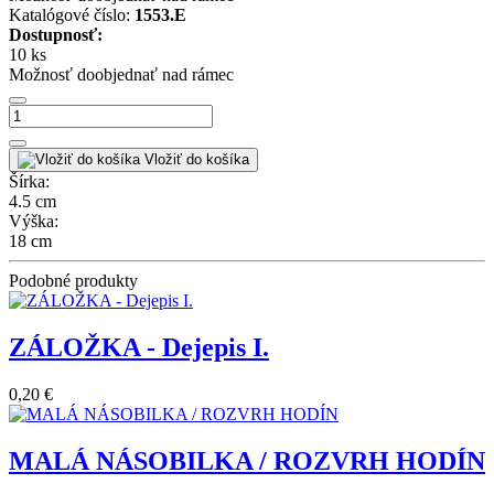
Katalógové číslo:
1553.E
Dostupnosť:
10 ks
Možnosť doobjednať nad rámec
Vložiť do košíka
Šírka:
4.5 cm
Výška:
18 cm
Podobné produkty
ZÁLOŽKA - Dejepis I.
0,20 €
MALÁ NÁSOBILKA / ROZVRH HODÍN