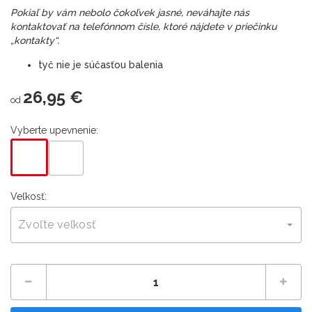
Pokiaľ by vám nebolo čokoľvek jasné, neváhajte nás
kontaktovať na telefónnom čísle, ktoré nájdete v priečinku
„kontakty“.
tyč nie je súčasťou balenia
26,95 €
od
Vyberte upevnenie:
Veľkosť:
Zvoľte veľkosť