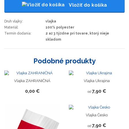
Vložiť do košíka
Druh vlajky:
vlajka
Materiál:
100% polyester
Termín dodania:
2 až 3 týždne pri tovare, ktorý nieje
skladom
Podobné produkty
Vlajka ZAHRANIČNÁ
Vlajka Ukrajina
0,00 €
7,90 €
od
Vlajka Česko
7,90 €
od