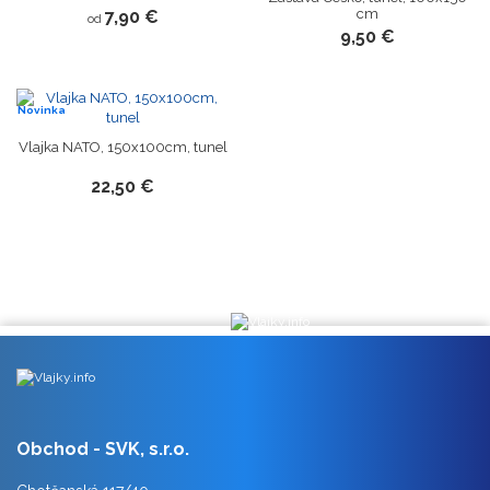
cm
7,90 €
od
9,50 €
Novinka
Vlajka NATO, 150x100cm, tunel
22,50 €
Obchod - SVK, s.r.o.