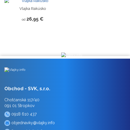
Vlajka Rakúsko
26,95 €
od
Obchod - SVK, s.r.o.
Chotčanská 117/40
091 01 Stropkov
0918 610 437
objednavky@vlajky.info