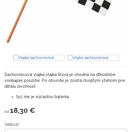
Šachovnicová vlajka vlajka ktorá je vhodná na dlhodobé
vonkajšie použitie. Po obvode je zošitá dvojitým stehom pre
dlhšiu životnosť.
tyč nie je súčasťou balenia
18,30 €
od
Veľkosť: