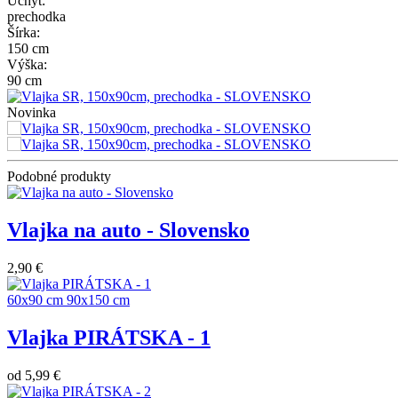
Úchyt:
prechodka
Šírka:
150 cm
Výška:
90 cm
Novinka
Podobné produkty
Vlajka na auto - Slovensko
2,90 €
60x90 cm
90x150 cm
Vlajka PIRÁTSKA - 1
od
5,99 €