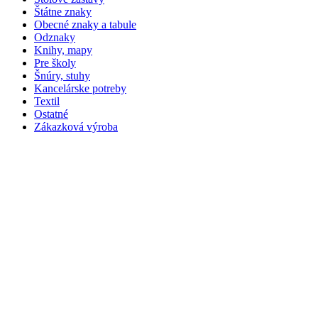
Štátne znaky
Obecné znaky a tabule
Odznaky
Knihy, mapy
Pre školy
Šnúry, stuhy
Kancelárske potreby
Textil
Ostatné
Zákazková výroba