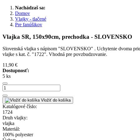
Nachádzaš sa:
Domov
Vlajky - tlačené
Pre fanúšikov
Vlajka SR, 150x90cm, prechodka - SLOVENSKO
Slovenská vlajka s nápisom "SLOVENSKO" . Uchytenie dvoma priechodk
vlajke s kat. č. "1722". Vhodná pre povzbudzovanie.
11,90 €
Dostupnosť:
5 ks
Vložiť do košíka
Katalógové číslo:
1724
Druh vlajky:
vlajka
Materiál:
100% polyester