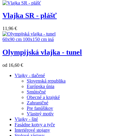
Vlajka SR - plášť
11,96 €
60x90 cm
100x150 cm
iná
Olympijská vlajka - tunel
od
16,60 €
Vlajky - tlačené
Slovenská republika
Európska únia
Smútočné
Obecné a krajské
Zahraničné
Pre fanúšikov
Vlastný motív
Vlajky - šité
Fasádne kotvy a tyče
Interiérové stojany
Stolové zástavy