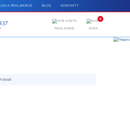
UKA A REKLAMÁCIE
BLOG
KONTAKTY
0
437
A
PRIHLÁSENIE
KOŠÍK
n tovar.