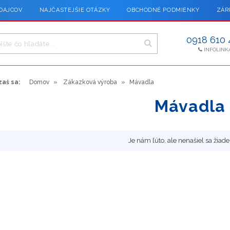
DAJCOV
NAJČASTEJŠIE OTÁZKY
OBCHODNÉ PODMIENKY
ZÁR
0918 610 
INFOLINK
aš sa:
Domov
Zákazková výroba
Mávadla
Mávadla
Je nám ľúto, ale nenašiel sa žiade