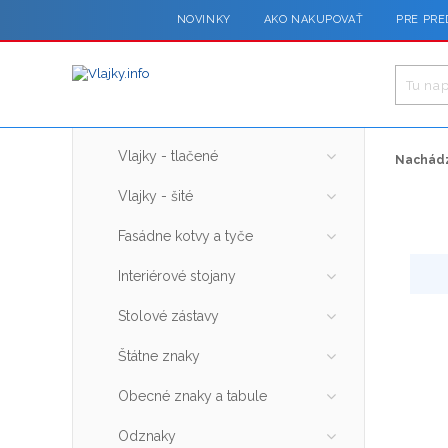
NOVINKY
AKO NAKUPOVAŤ
PRE PRE
Vlajky - tlačené
Nachádz
Vlajky - šité
Fasádne kotvy a tyče
Interiérové stojany
Stolové zástavy
Štátne znaky
Obecné znaky a tabule
Odznaky