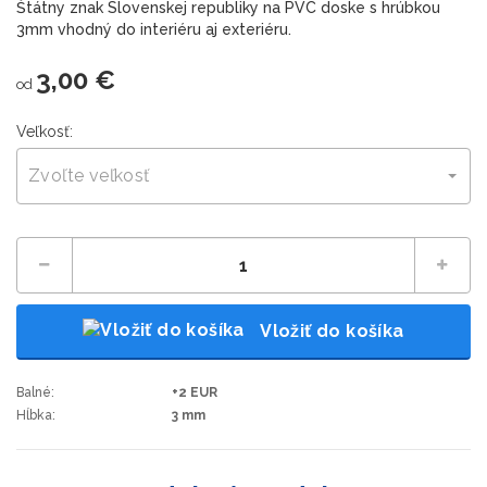
Štátny znak Slovenskej republiky na PVC doske s hrúbkou
3mm vhodný do interiéru aj exteriéru.
3,00 €
od
Veľkosť:
Zvoľte veľkosť
Vložiť do košíka
Balné:
+2 EUR
Hĺbka:
3 mm