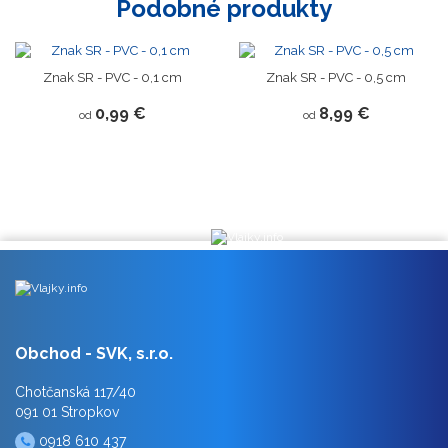
Podobné produkty
Znak SR - PVC - 0,1 cm
Znak SR - PVC - 0,5 cm
0,99 €
8,99 €
od
od
Obchod - SVK, s.r.o.
Chotčanská 117/40
091 01 Stropkov
0918 610 437