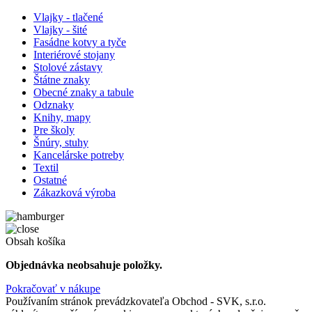
Vlajky - tlačené
Vlajky - šité
Fasádne kotvy a tyče
Interiérové stojany
Stolové zástavy
Štátne znaky
Obecné znaky a tabule
Odznaky
Knihy, mapy
Pre školy
Šnúry, stuhy
Kancelárske potreby
Textil
Ostatné
Zákazková výroba
Obsah košíka
Objednávka neobsahuje položky.
Pokračovať v nákupe
Používaním stránok prevádzkovateľa Obchod - SVK, s.r.o.