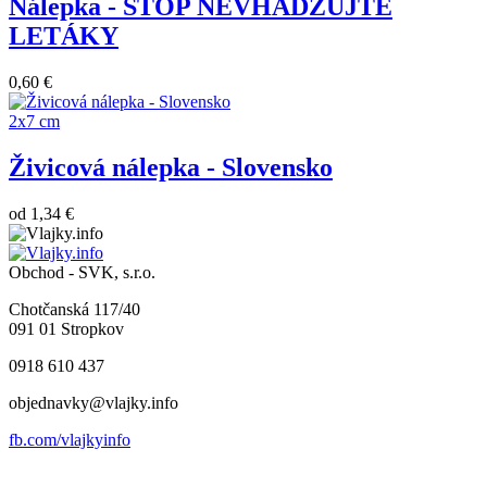
Nálepka - STOP NEVHADZUJTE
LETÁKY
0,60 €
2x7 cm
Živicová nálepka - Slovensko
od
1,34 €
Obchod - SVK, s.r.o.
Chotčanská 117/40
091 01 Stropkov
0918 610 437
objednavky@vlajky.info
fb.com/vlajkyinfo