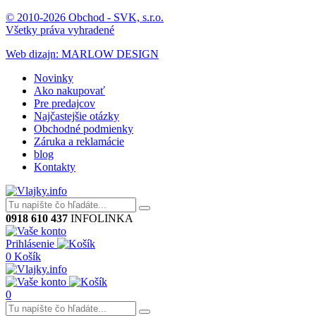
© 2010-2026 Obchod - SVK, s.r.o.
Všetky práva vyhradené
Web dizajn: MARLOW DESIGN
Novinky
Ako nakupovať
Pre predajcov
Najčastejšie otázky
Obchodné podmienky
Záruka a reklamácie
blog
Kontakty
0918 610 437
INFOLINKA
Prihlásenie
0
Košík
0