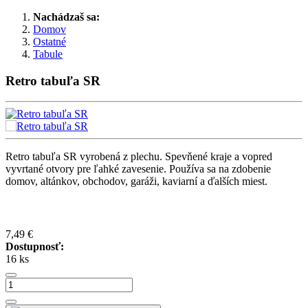
Nachádzaš sa:
Domov
Ostatné
Tabule
Retro tabuľa SR
Retro tabuľa SR vyrobená z plechu. Spevňené kraje a vopred
vyvrtané otvory pre ľahké zavesenie. Používa sa na zdobenie
domov, altánkov, obchodov, garáži, kaviarní a ďalších miest.
7,49 €
Dostupnosť:
16 ks