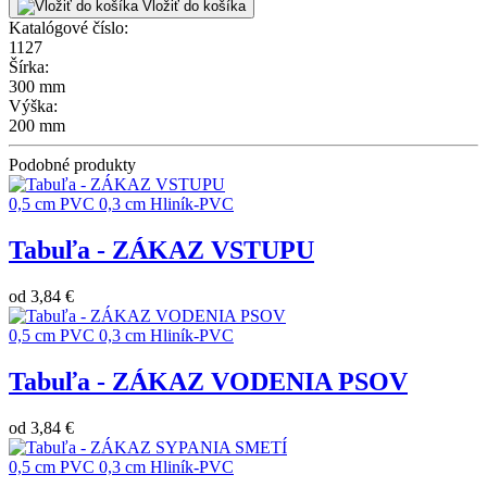
Vložiť do košíka
Katalógové číslo:
1127
Šírka:
300 mm
Výška:
200 mm
Podobné produkty
0,5 cm PVC
0,3 cm Hliník-PVC
Tabuľa - ZÁKAZ VSTUPU
od
3,84 €
0,5 cm PVC
0,3 cm Hliník-PVC
Tabuľa - ZÁKAZ VODENIA PSOV
od
3,84 €
0,5 cm PVC
0,3 cm Hliník-PVC