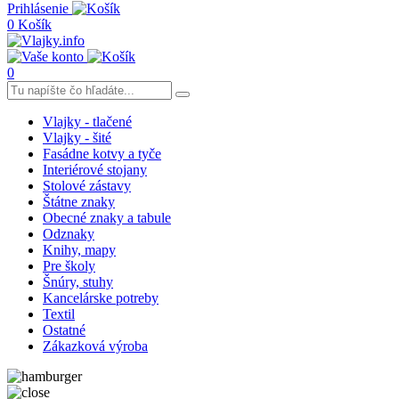
Prihlásenie
0
Košík
0
Vlajky - tlačené
Vlajky - šité
Fasádne kotvy a tyče
Interiérové stojany
Stolové zástavy
Štátne znaky
Obecné znaky a tabule
Odznaky
Knihy, mapy
Pre školy
Šnúry, stuhy
Kancelárske potreby
Textil
Ostatné
Zákazková výroba