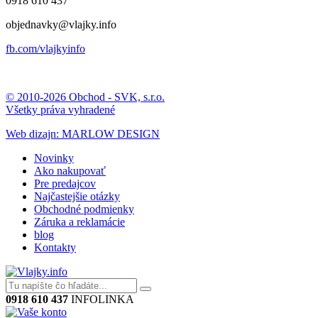
0918 610 437
objednavky@vlajky.info
fb.com/vlajkyinfo
© 2010-2026 Obchod - SVK, s.r.o.
Všetky práva vyhradené
Web dizajn: MARLOW DESIGN
Novinky
Ako nakupovať
Pre predajcov
Najčastejšie otázky
Obchodné podmienky
Záruka a reklamácie
blog
Kontakty
0918 610 437
INFOLINKA