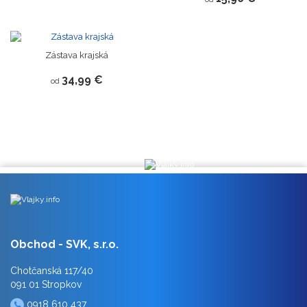
Zástava krajská
34,99 €
od
Obchod - SVK, s.r.o.
Chotčanská 117/40
091 01 Stropkov
0918 610 437