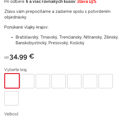
Pri odbere
6 a viac rovnakých kusov
:
zľava 15%
Zľavu vám prepočítame a zašleme spolu s potvrdením
objednávky.
Ponúkané vlajky krajov:
Bratislavský, Trnavský, Trenčiansky, Nitriansky, Žilinský,
Banskobystrický, Prešovský, Košický
34,99 €
od
Vyberte kraj:
Veľkosť: