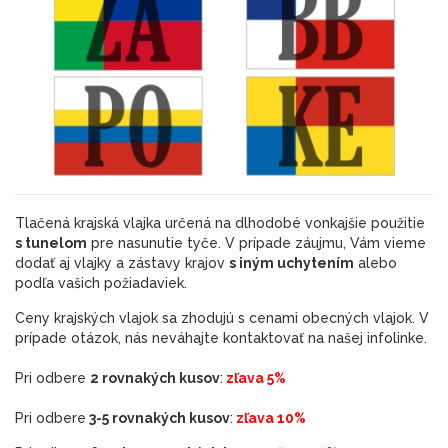
Tlačená krajská vlajka určená na dlhodobé vonkajšie použitie
s tunelom
pre nasunutie tyče. V prípade záujmu, Vám vieme
dodať aj vlajky a zástavy krajov
s iným uchytením
alebo
podľa vašich požiadaviek.
Ceny krajských vlajok sa zhodujú s cenami obecných vlajok. V
prípade otázok, nás neváhajte kontaktovať na našej infolinke.
Pri odbere
2 rovnakých kusov
:
zľava 5%
Pri odbere
3-5 rovnakých kusov
:
zľava 10%