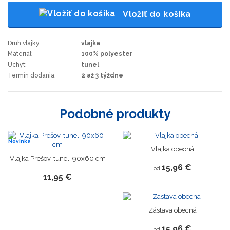
Vložiť do košíka
Druh vlajky:
vlajka
Materiál:
100% polyester
Úchyt:
tunel
Termín dodania:
2 až 3 týždne
Podobné produkty
Novinka
Vlajka obecná
Vlajka Prešov, tunel, 90x60 cm
15,96 €
od
11,95 €
Zástava obecná
15,96 €
od