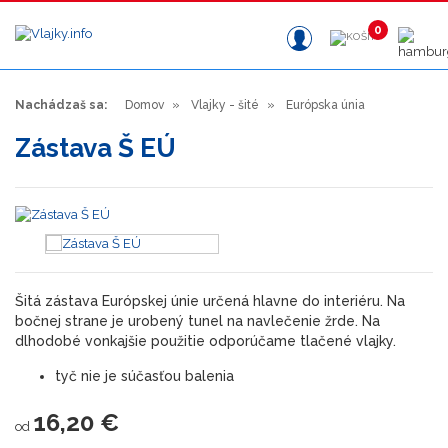
0
Nachádzaš sa:
Domov
Vlajky - šité
Európska únia
Zástava Š EÚ
Šitá zástava Európskej únie určená hlavne do interiéru. Na
bočnej strane je urobený tunel na navlečenie žrde. Na
dlhodobé vonkajšie použitie odporúčame tlačené vlajky.
tyč nie je súčasťou balenia
16,20 €
od