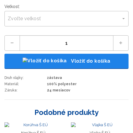
Veľkosť:
Zvoľte veľkosť
Vložiť do košíka
Druh vlajky:
zástava
Materiál:
100% polyester
Záruka:
24 mesiacov
Podobné produkty
Korúhva Š EÚ
Vlajka Š EÚ