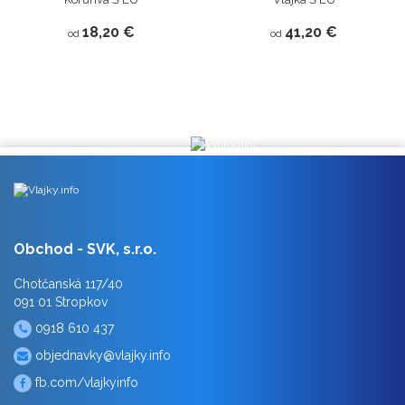
18,20 €
41,20 €
od
od
Obchod - SVK, s.r.o.
Chotčanská 117/40
091 01 Stropkov
0918 610 437
objednavky@vlajky.info
fb.com/vlajkyinfo