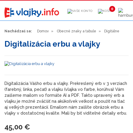
0
Nachádzaš sa:
Domov
Obecné znaky a tabule
Digitálne
Digitalizácia erbu a vlajky
Digitalizácia Vášho erbu a vlajky. Prekreslený erb v 3 verziach
(farebný, linka, pečať) a vlajku (vlajka vo farbe, korúhva) Vám
zašleme mailom vo formáte AI a PDF. Takto upravený erb a
vlajku je možné zväčšiť na akúkoľvek veľkosť a použiť na tlač
aj veľkých prezentácií. Emailom nám zašlite obrázok erbu a
vlajky v dostatočnej kvalite. Mali by biť viditeľné detaily erbu.
45,00 €