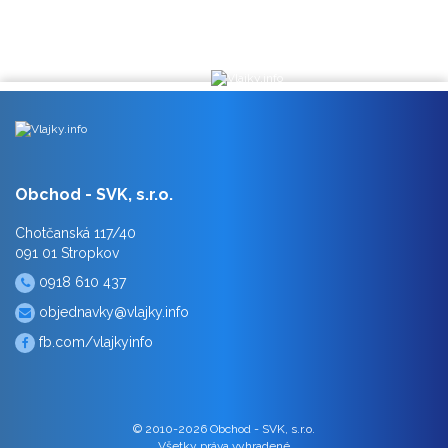
Obchod - SVK, s.r.o.
Chotčanská 117/40
091 01 Stropkov
0918 610 437
objednavky@vlajky.info
fb.com/vlajkyinfo
© 2010-2026 Obchod - SVK, s.r.o.
Všetky práva vyhradené