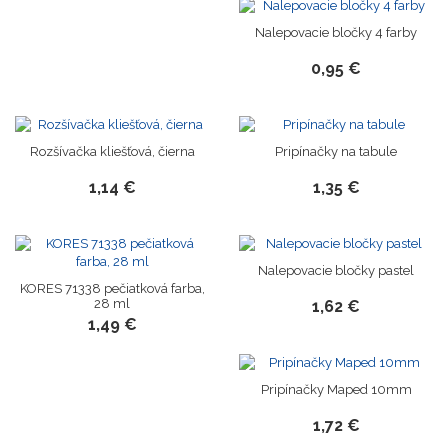
Nalepovacie bločky 4 farby
0,95 €
Rozšívačka kliešťová, čierna
Pripínačky na tabule
1,14 €
1,35 €
Nalepovacie bločky pastel
KORES 71338 pečiatková farba,
28 ml
1,62 €
1,49 €
Pripínačky Maped 10mm
1,72 €