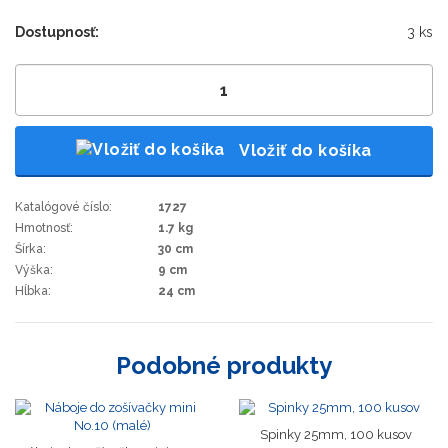
Dostupnosť:
3 ks
Vložiť do košíka
Katalógové číslo:
1727
Hmotnosť:
1.7 kg
Šírka:
30 cm
Výška:
9 cm
Hĺbka:
24 cm
Podobné produkty
Spinky 25mm, 100 kusov