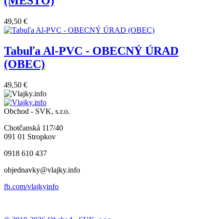
(MESTO)
49,50 €
Tabuľa Al-PVC - OBECNÝ ÚRAD
(OBEC)
49,50 €
Obchod - SVK, s.r.o.
Chotčanská 117/40
091 01 Stropkov
0918 610 437
objednavky@vlajky.info
fb.com/vlajkyinfo