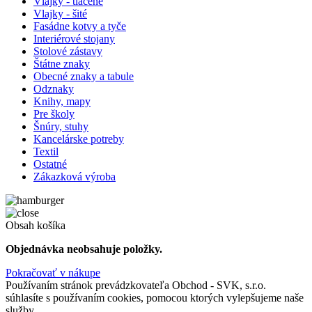
Vlajky - tlačené
Vlajky - šité
Fasádne kotvy a tyče
Interiérové stojany
Stolové zástavy
Štátne znaky
Obecné znaky a tabule
Odznaky
Knihy, mapy
Pre školy
Šnúry, stuhy
Kancelárske potreby
Textil
Ostatné
Zákazková výroba
Obsah košíka
Objednávka neobsahuje položky.
Pokračovať v nákupe
Používaním stránok prevádzkovateľa Obchod - SVK, s.r.o.
súhlasíte s používaním cookies, pomocou ktorých vylepšujeme naše
služby.