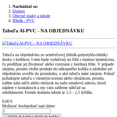
Nachádzaš sa:
Domov
Obecné znaky a tabule
Hliník - PVC
Tabuľa Al-PVC - NA OBJEDNÁVKU
Tabuľa na objednávku zo sendvičovej (hliník-polyetylén-hliník)
dosky s hrúbkou 3 mm bude vytlačený na fólii s matnou lamináciou,
čo predlžuje jej životnosť alebo vyrezaná z farebnej fólie. V prípade
záujmu, prosím vložte produkt do nákupného košíka a následne pri
objednávke uveďte do poznámky, o akú tabuľa máte záujem. Pokiaľ
požadujete tabuľu s vlastným textom alebo obrázkom, prosím,
zašlite nám náčrt alebo obrázok na našu emailovú adresu, ktorú
nájdete v kontaktoch a my vám zašleme náhľad na
odsúhlasenie.Termín dodania tabule je 1,5 - 2,5 týždňa.
0,00 €
Možnosť doobjednať nad rámec
Vložiť do košíka