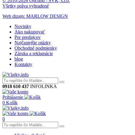
© 2010-2026 Obchod - SVK, s.r.o.
Všetky práva vyhradené
Web dizajn: MARLOW DESIGN
Novinky
Ako nakupovať
Pre predajcov
Najčastejšie otázky
Obchodné podmienky
Záruka a reklamácie
blog
Kontakty
0918 610 437
INFOLINKA
Prihlásenie
0
Košík
0