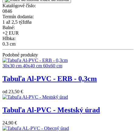
Katalógové číslo:
0846
Termín dodania:
1 až 2,5 týždňa
Balné:
+2 EUR
Hĺbka:
0.3 cm
Podobné produkty
30x30 cm
40x40 cm
60x60 cm
Tabuľa Al-PVC - ERB - 0,3cm
od
23,50 €
Tabuľa Al-PVC - Mestský úrad
24,90 €