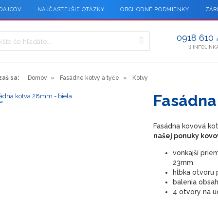
DAJCOV
NAJČASTEJŠIE OTÁZKY
OBCHODNÉ PODMIENKY
ZÁR
0918 610 
INFOLINK
aš sa:
Domov
Fasádne kotvy a tyče
Kotvy
Fasádna
a
Fasádna kovová kot
našej ponuky kovo
vonkajší prie
23mm
hĺbka otvoru 
balenia obsah
4 otvory na u