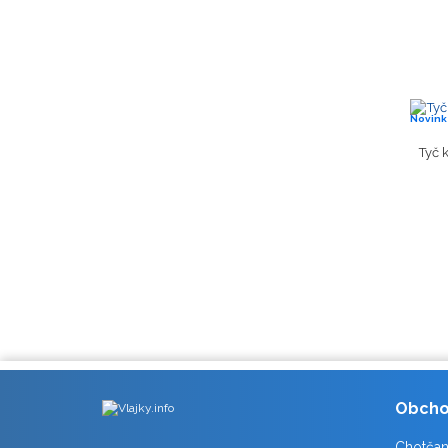
Novink
Tyč 
Obchod
Chotčan