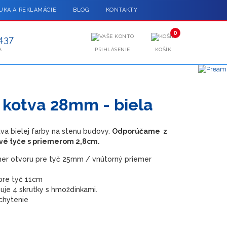
UKA A REKLAMÁCIE
BLOG
KONTAKTY
0
437
A
PRIHLÁSENIE
KOŠÍK
 kotva 28mm - biela
va bielej farby na stenu budovy.
Odporúčame z
vé tyče s priemerom 2,8cm.
mer otvoru pre tyč 25mm / vnútorný priemer
pre tyč 11cm
uje 4 skrutky s hmoždinkami.
chytenie