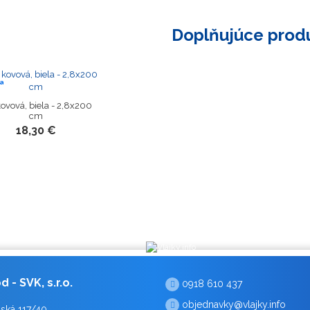
Doplňujúce prod
a
kovová, biela - 2,8x200
cm
18,30 €
 - SVK, s.r.o.
0918 610 437
objednavky@vlajky.info
ská 117/40