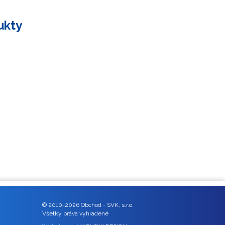
ukty
© 2010-2026 Obchod - SVK, s.r.o.
Všetky práva vyhradené