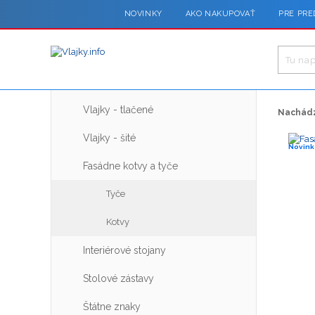
NOVINKY
AKO NAKUPOVAŤ
PRE PRE
Vlajky - tlačené
Nachádz
Vlajky - šité
Novink
Fasádne kotvy a tyče
Tyče
Kotvy
Interiérové stojany
Stolové zástavy
Štátne znaky