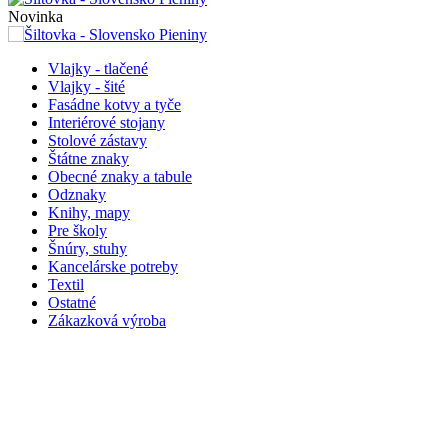
Novinka
Vlajky - tlačené
Vlajky - šité
Fasádne kotvy a tyče
Interiérové stojany
Stolové zástavy
Štátne znaky
Obecné znaky a tabule
Odznaky
Knihy, mapy
Pre školy
Šnúry, stuhy
Kancelárske potreby
Textil
Ostatné
Zákazková výroba