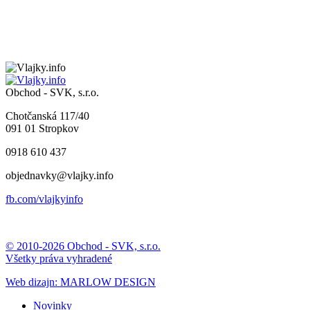
Obchod - SVK, s.r.o.
Chotčanská 117/40
091 01 Stropkov
0918 610 437
objednavky@vlajky.info
fb.com/vlajkyinfo
© 2010-2026 Obchod - SVK, s.r.o.
Všetky práva vyhradené
Web dizajn: MARLOW DESIGN
Novinky