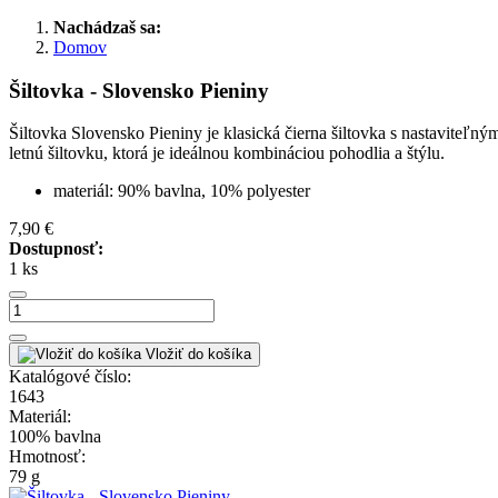
Nachádzaš sa:
Domov
Šiltovka - Slovensko Pieniny
Šiltovka Slovensko Pieniny je klasická čierna šiltovka s nastavite
letnú šiltovku, ktorá je ideálnou kombináciou pohodlia a štýlu.
materiál: 90% bavlna, 10% polyester
7,90 €
Dostupnosť:
1 ks
Vložiť do košíka
Katalógové číslo:
1643
Materiál:
100% bavlna
Hmotnosť:
79 g