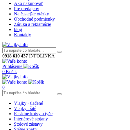
Ako nakupovať
Pre predajcov
Najčastejšie otázky
Obchodné podmienky
Záruka a reklamácie
blog
Kontakty
0918 610 437
INFOLINKA
Prihlásenie
0
Košík
0
Vlajky - tlačené
Vlajky - šité
Fasádne kotvy a tyče
Interiérové stojany
Stolové zástavy
Štátne znaky