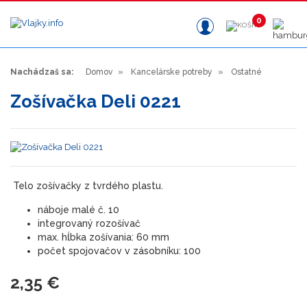
0
Nachádzaš sa:
Domov
Kancelárske potreby
Ostatné
Zošívačka Deli 0221
Telo zošívačky z tvrdého plastu.
náboje malé č. 10
integrovaný rozošívač
max. hĺbka zošívania: 60 mm
počet spojovačov v zásobníku: 100
2,35 €