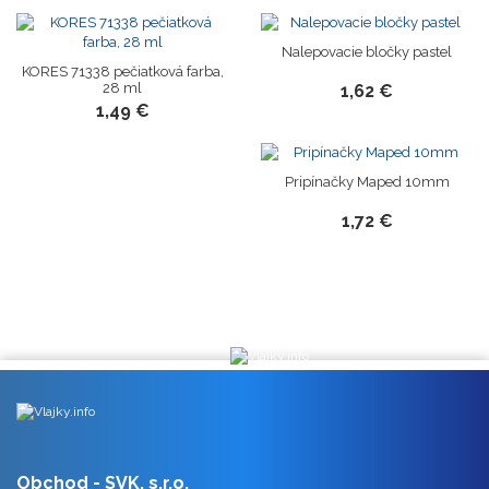
Nalepovacie bločky pastel
KORES 71338 pečiatková farba,
28 ml
1,62 €
1,49 €
Pripínačky Maped 10mm
1,72 €
Obchod - SVK, s.r.o.